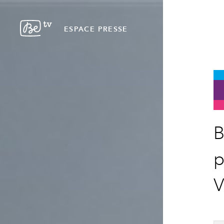
ESPACE PRESSE
B
p
V